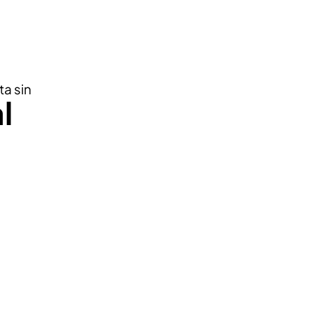
ta sin
l