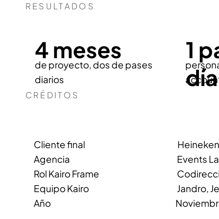
RESULTADOS
4 meses
1 p
persona
de proyecto, dos de pases
día
accoun
diarios
CRÉDITOS
Cliente final Heineken E
Agencia Events La Ca
Rol Kairo Frame Codirección creati
Equipo Kairo Jandro, Jesús Tor
Año Noviembre 2025 – 