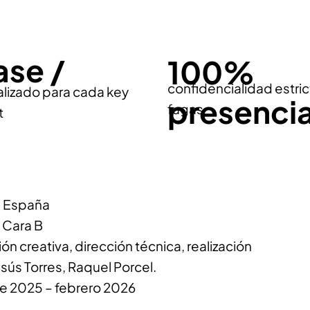
ase /
100%
confidencialidad estric
lizado para cada key
presencia
fugas
t
spaña
ra B
va, dirección técnica, realización
res, Raquel Porcel.
febrero 2026