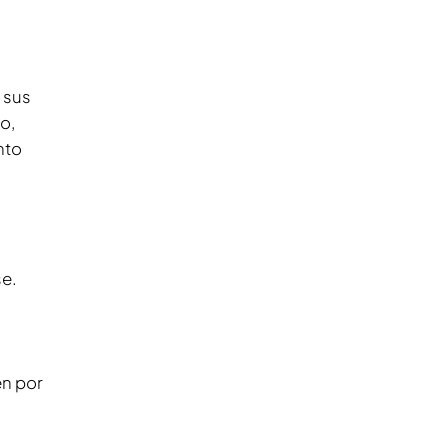
 sus
o,
nto
se.
en por